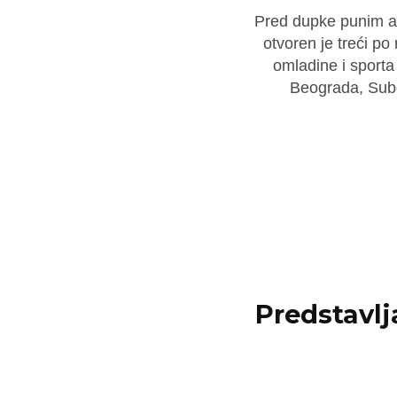
Pred dupke punim a
otvoren je treći po
omladine i sporta 
Beograda, Subo
Predstavl