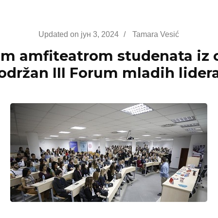
Updated on
јун 3, 2024
/
Tamara Vesić
m amfiteatrom studenata iz c
održan III Forum mladih lider