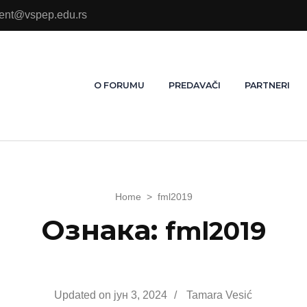
ment@vspep.edu.rs
O FORUMU
PREDAVAČI
PARTNERI
Home
>
fml2019
Ознака:
fml2019
Updated on
јун 3, 2024
/
Tamara Vesić