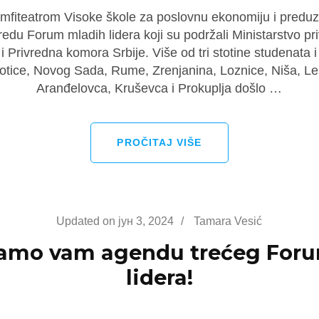
mfiteatrom Visoke škole za poslovnu ekonomiju i preduz
 redu Forum mladih lidera koji su podržali Ministarstvo pr
i Privredna komora Srbije. Više od tri stotine studenata 
tice, Novog Sada, Rume, Zrenjanina, Loznice, Niša, Le
Aranđelovca, Kruševca i Prokuplja došlo …
PROČITAJ VIŠE
Updated on
јун 3, 2024
/
Tamara Vesić
jamo vam agendu trećeg For
lidera!