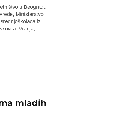
etništvo u Beogradu
ivrede, Ministarstvo
i srednjoškolaca iz
skovca, Vranja,
uma mladih