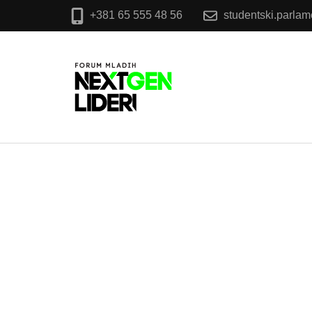
+381 65 555 48 56
studentski.parla