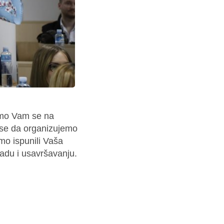
jemo Vam se na
i se da organizujemo
mo ispunili Vaša
radu i usavršavanju.