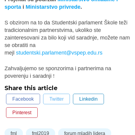
sporta
i
Ministarstvo privrede
.
S obzirom na to da Studentski parlament Škole teži
tradicionalnim partnerstvima, ukoliko ste
zainteresovani za bilo koji vid saradnje, možete nam
se obratiti na
mejl
studentski.parlament@vspep.edu.rs
Zahvaljujemo se sponzorima i partnerima na
poverenju i saradnji !
Share this article
Facebook
Twitter
Linkedin
Pinterest
fml
fml2019
forum mladih lidera