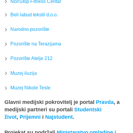
NonStop Fitness Centar
Beli labud tekstil d.o.o.
Narodno pozorište
Pozorište na Terazijama
Pozorište Atelje 212
Muzej iluzija
Muzej Nikole Tesle
Glavni medijski pokrovitelj je portal
Pravda
, a
medijski partneri su portali
Studentski
život
,
Prijemni
i
Najstudent
.
Projekat su podržali
Ministarstvo omladine i