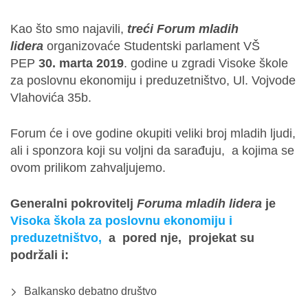
Kao što smo najavili,
treći Forum mladih
lidera
organizovaće Studentski parlament VŠ
PEP
30. marta 2019
. godine u zgradi Visoke škole
za poslovnu ekonomiju i preduzetništvo, Ul. Vojvode
Vlahovića 35b.
Forum će i ove godine okupiti veliki broj mladih ljudi,
ali i sponzora koji su voljni da sarađuju, a kojima se
ovom prilikom zahvaljujemo.
Generalni pokrovitelj
Foruma mladih lidera
je
Visoka škola za poslovnu ekonomiju i
preduzetništvo,
a pored nje, projekat su
podržali i:
Balkansko debatno društvo