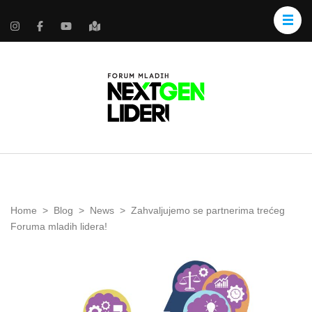
Home
>
Blog
>
News
>
Zahvaljujemo se partnerima trećeg
Foruma mladih lidera!