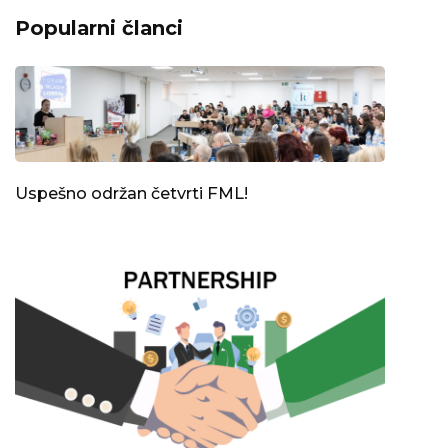
Popularni članci
Uspešno održan četvrti FML!