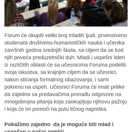
Forum će okupiti veliki broj mladih ljudi, prvenstveno
studenata društveno-humanističkih nauka i učenika
završnih godina srednjih škola, sa ciljem da se kod
njih poveća preduzetnički duh. Mladi i uspešni lideri
iz različitih oblasti će sa učesnicima Foruma podeliti
svoja iskustva, sa krajnjim ciljem da se učesnici,
nakon sticanja formalnog obazovanja, i sami
pokrenu na uspeh. Učesnici Foruma će imati prilike
da zajedno sa predavačima pronađu odgovore na
mnogobrojna pitanja koja zaokupljuju njihovu pažnju
i koja će im pomoći na putu ličnog napretka.
Pokažimo zajedno da je moguće biti mlad i
uspešan u našoj zemlji!