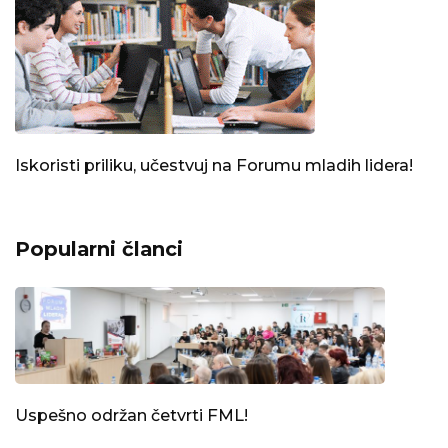
Iskoristi priliku, učestvuj na Forumu mladih lidera!
Popularni članci
Uspešno održan četvrti FML!