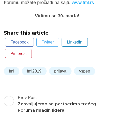
Forumu možete pročiatti na sajtu
www.fml.rs
Vidimo se 30. marta!
Share this article
Facebook
Twitter
Linkedin
Pinterest
fml
fml2019
prijava
vspep
Post
Prev Post
Navigation
Zahvaljujemo se partnerima trećeg
Foruma mladih lidera!