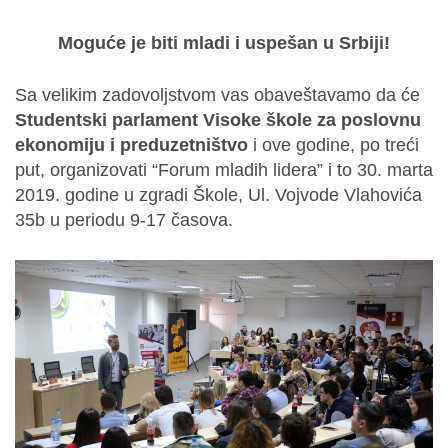
Moguće je biti mladi i uspešan u Srbiji!
Sa velikim zadovoljstvom vas obaveštavamo da će
Studentski parlament Visoke škole za poslovnu
ekonomiju i preduzetništvo
i ove godine, po treći
put, organizovati “Forum mladih lidera” i to 30. marta
2019. godine u zgradi Škole, Ul. Vojvode Vlahovića
35b u periodu 9-17 časova.