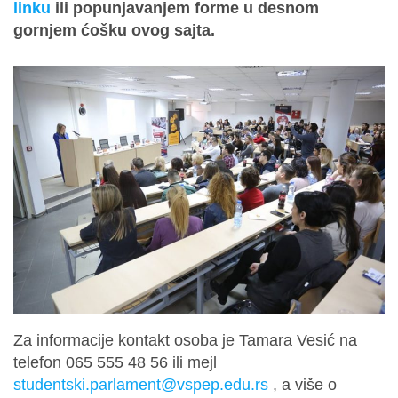
linku
ili popunjavanjem forme u desnom
gornjem ćošku ovog sajta.
Za informacije kontakt osoba je Tamara Vesić na
telefon 065 555 48 56 ili mejl
studentski.parlament@vspep.edu.rs
, a više o