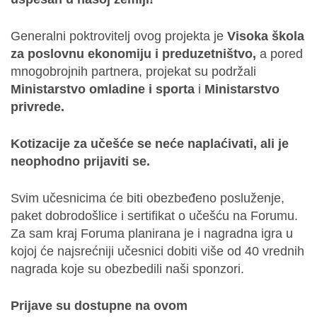
Generalni poktrovitelj ovog projekta je
Visoka škola
za poslovnu ekonomiju i preduzetništvo,
a pored
mnogobrojnih partnera, projekat su podržali
Ministarstvo omladine i sporta
i
Ministarstvo
privrede.
Kotizacije za učešće se neće naplaćivati, ali je
neophodno prijaviti se.
Svim učesnicima će biti obezbeđeno posluženje,
paket dobrodošlice i sertifikat o učešću na Forumu.
Za sam kraj Foruma planirana je i nagradna igra u
kojoj će najsrećniji učesnici dobiti više od 40 vrednih
nagrada koje su obezbedili naši sponzori.
Prijave su dostupne na ovom