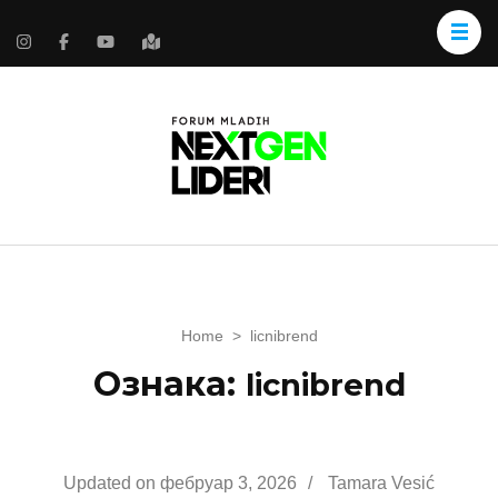
Home
>
licnibrend
Ознака:
licnibrend
Updated on
фебруар 3, 2026
/
Tamara Vesić