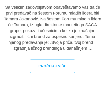
Sa velikim zadovoljstvom obaveštavamo vas da će
prvi predavač na šestom Forumu mladih lidera biti
Tamara Jokanović. Na šestom Forumu mladih lidera
će Tamara, iz ugla direktorke marketinga SAGA
grupe, pokazati učesnicima koliko je značajno
izgraditi lični brend za uspešnu karijeru. Tema
njenog predavanja je: „Svoja priča, tvoj brend –
izgradnja ličnog brendinga u današnjem …
PROČITAJ VIŠE