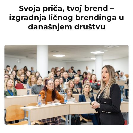
Svoja priča, tvoj brend –
izgradnja ličnog brendinga u
današnjem društvu