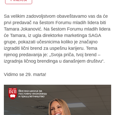
Sa velikim zadovoljstvom obaveštavamo vas da će
prvi predavač na šestom Forumu mladih lidera biti
Tamara Jokanović. Na šestom Forumu mladih lidera
će Tamara, iz ugla direktorke marketinga SAGA
grupe, pokazati učesnicima koliko je značajno
izgraditi lični brend za uspešnu karijeru. Tema
njenog predavanja je: „Svoja priča, tvoj brend –
izgradnja ličnog brendinga u današnjem društvu“.
Vidimo se 29. marta!