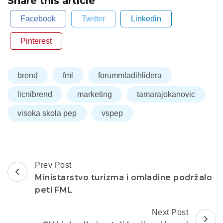
Share this article
Facebook
Twitter
Linkedin
Pinterest
brend
fml
forummladihlidera
licnibrend
marketing
tamarajokanovic
visoka skola pep
vspep
Post
Prev Post
Navigation
Ministarstvo turizma i omladine podržalo
peti FML
Next Post