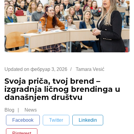
Updated on
фебруар 3, 2026
/
Tamara Vesić
Svoja priča, tvoj brend –
izgradnja ličnog brendinga u
današnjem društvu
Blog
News
Facebook
Twitter
Linkedin
Pinterest