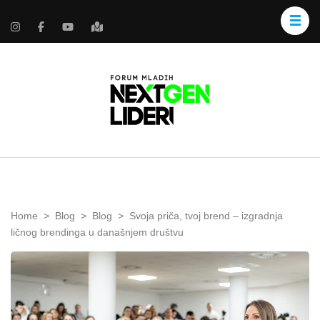
Home
>
Blog
>
Blog
>
Svoja priča, tvoj brend – izgradnja
ličnog brendinga u današnjem društvu