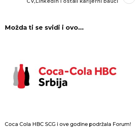
CV,LinkedIn i ostali karijerni bauci
Možda ti se svidi i ovo...
Coca Cola HBC SCG i ove godine podržala Forum!