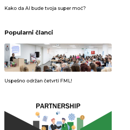
Kako da AI bude tvoja super moć?
Popularni članci
Uspešno održan četvrti FML!