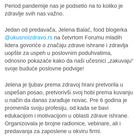
Period pandemije nas je podsetio na to koliko je
zdravlje svih nas važno.
Jedan od predavača, Jelena Balać, food blogerka
@ukusnoizdravo.rs
na četvrtom Forumu mladih
lidera govoriće o značaju zdrave ishrane i zdravlja
uopšte za uspeh u poslovnim poduhvatima,
odnosno pokazaće kako da naši učesnici „zakuvaju“
svoje buduće poslovne podvige!
Jelena je ljubav prema zdravoj hrani pretvorila u
uspešan posao, pretvorivši svoj hobi prema kuvanju
u način da danas zarađuje novac. Pre 6 godina je
promenila svoju profesiju, od kada se bavi
edukacijom i motivacijom u oblasti zdrave ishrane.
Organizovala je brojne radionice, vebinare, ali i
predavanja za zaposlene u okviru firmi.