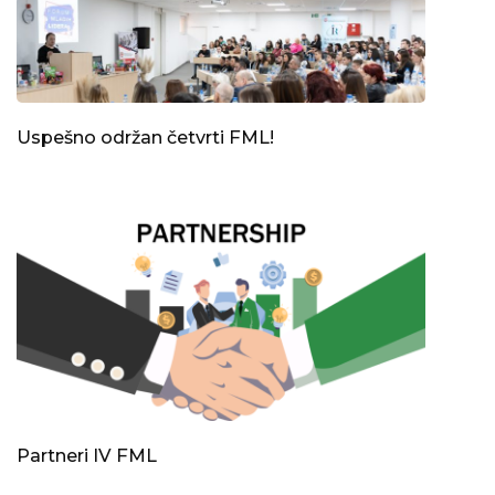
Uspešno održan četvrti FML!
Partneri IV FML