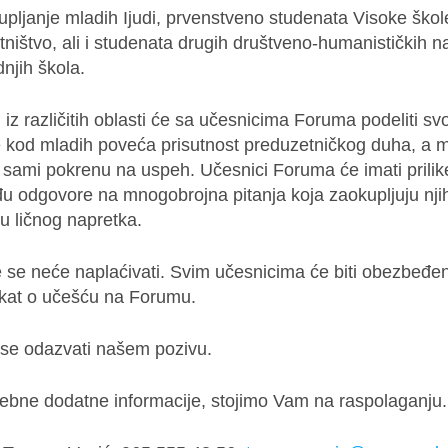
upljanje mladih Ijudi, prvenstveno studenata Visoke ško
ništvo, ali i studenata drugih društveno-humanističkih 
njih škola.
i iz različitih oblasti će sa učesnicima Foruma podeliti sv
e kod mladih poveća prisutnost preduzetničkog duha, a m
 sami pokrenu na uspeh. Učesnici Foruma će imati prilik
 odgovore na mnogobrojna pitanja koja zaokupljuju njih
u ličnog napretka.
e se neće naplaćivati. Svim učesnicima će biti obezbeđe
fikat o učešću na Forumu.
se odazvati našem pozivu.
ebne dodatne informacije, stojimo Vam na raspolaganju.