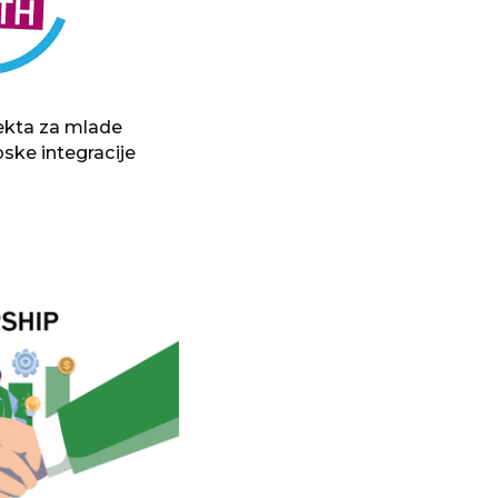
jekta za mlade
pske integracije