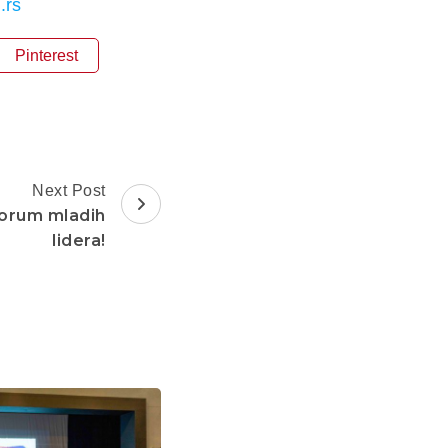
.rs
Pinterest
Next Post
 Forum mladih
lidera!