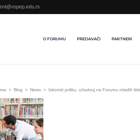
ment@vspep.edu.rs
O FORUMU
PREDAVAČI
PARTNERI
ome
>
Blog
>
News
>
Iskoristi priliku, učestvuj na Forumu mladih lid