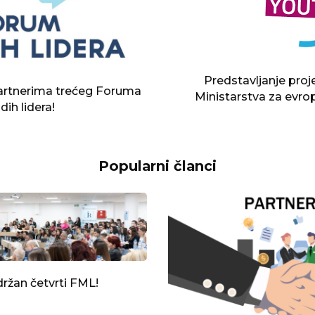
Predstavljanje pro
artnerima trećeg Foruma
Ministarstva za evro
dih lidera!
Popularni članci
ržan četvrti FML!