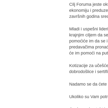
Cilj Foruma jeste ok
ekonomiju i preduzet
završnih godina sred
Mladi i uspešni lider
krajnjim ciljem da s
pomoćiće im da se i
predavačima pronađu
će im pomoći na put
Kotizacije za učešć
dobrodošlice i serti
Nadamo se da ćete 
Ukoliko su Vam potr