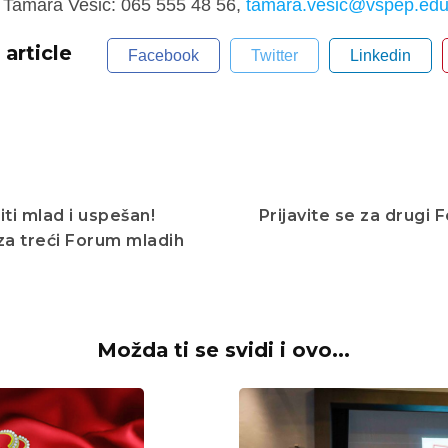
e Tamara Vesić: 065 555 48 56,
tamara.vesic@vspep.edu
 article
Facebook
Twitter
Linkedin
ti mlad i uspešan!
Prijavite se za drugi
 za treći Forum mladih
Možda ti se svidi i ovo...