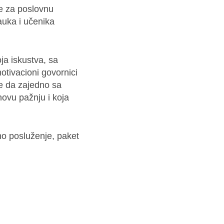
le za poslovnu
nauka i učenika
oja iskustva, sa
otivacioni govornici
e da zajedno sa
ovu pažnju i koja
no posluženje, paket