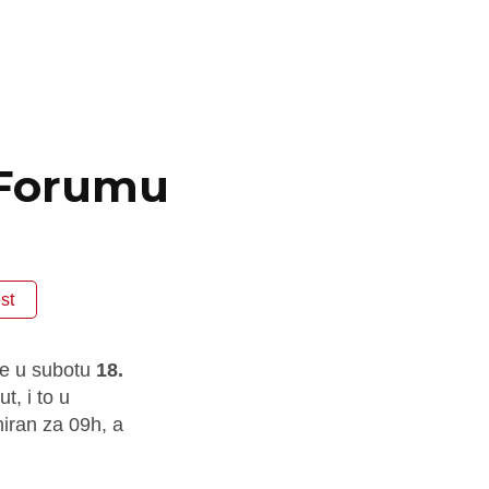
a Forumu
st
će u subotu
18.
t, i to u
iran za 09h, a