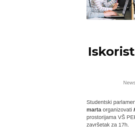
Iskoris
New
Studentski parlamen
marta
organizovati
prostorijama VŠ PEP
završetak za 17h.