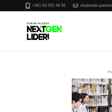
+381 65 555 48 56
studentski.parla
H