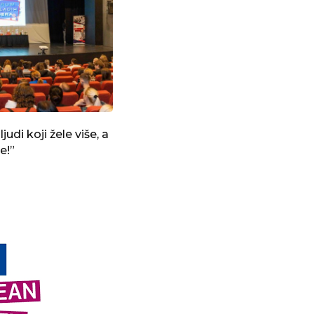
udi koji žele više, a
te!”