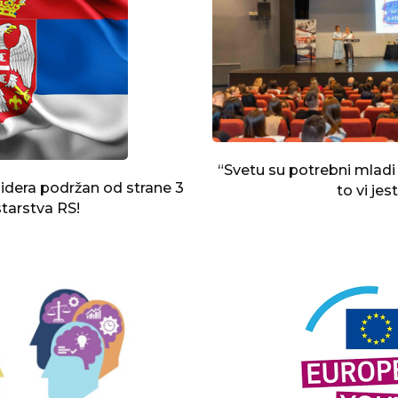
“Svetu su potrebni mladi lj
idera podržan od strane 3
to vi jes
tarstva RS!