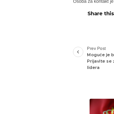
Osoba za kontakt j
Share this
Post
Prev Post
Navigation
Moguće je bi
Prijavite se
lidera