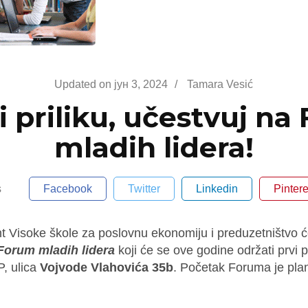
Updated on
јун 3, 2024
/
Tamara Vesić
ti priliku, učestvuj n
mladih lidera!
s
Facebook
Twitter
Linkedin
Pintere
t Visoke škole za poslovnu ekonomiju i preduzetništvo 
Forum mladih lidera
koji će se ove godine održati prvi pu
, ulica
Vojvode Vlahovića 35b
. Početak Foruma je plan