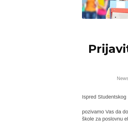
Prijav
New
Ispred Studentskog
pozivamo Vas da dođe
škole za poslovnu e