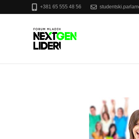
+381 65 555 48 56
studentski.parla