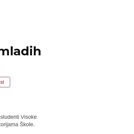
 mladih
st
 studenti Visoke
torijama Škole.