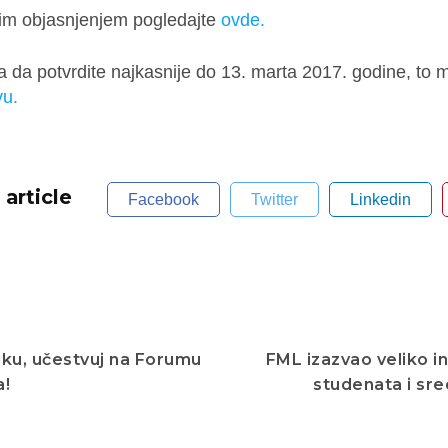
nim objasnjenjem pogledajte
ovde.
a da potvrdite najkasnije do 13. marta 2017. godine, to m
vu.
 article
Facebook
Twitter
Linkedin
iliku, učestvuj na Forumu
FML izazvao veliko i
a!
studenata i sre