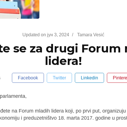
Updated on
јун 3, 2024
/
Tamara Vesić
ite se za drugi Forum
lidera!
s
Facebook
Twitter
Linkedin
Pintere
 parlamenta,
te na Forum mladih lidera koji, po prvi put, organizuju
konomiju i preduzetništvo 18. marta 2017. godine u pros