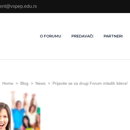
ment@vspep.edu.rs
O FORUMU
PREDAVAČI
PARTNERI
Home
>
Blog
>
News
>
Prijavite se za drugi Forum mladih lidera!