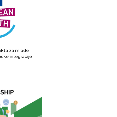
jekta za mlade
pske integracije