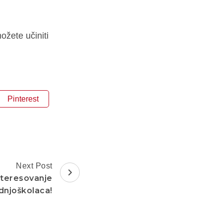
ožete učiniti
Pinterest
Next Post
nteresovanje
dnjoškolaca!