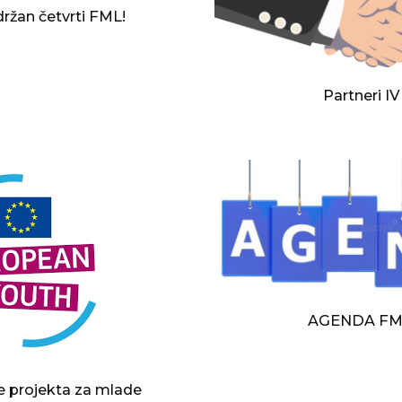
ržan četvrti FML!
Partneri I
AGENDA FM
e projekta za mlade