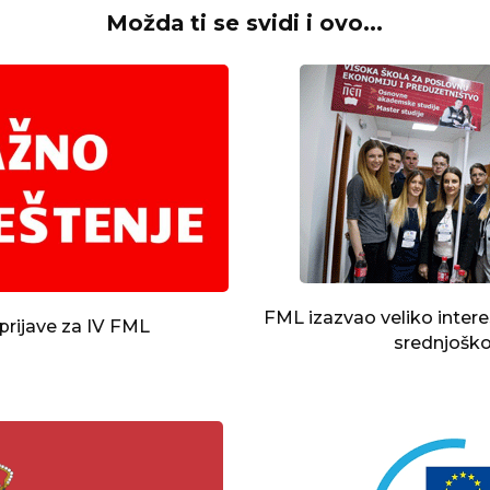
Možda ti se svidi i ovo...
FML izazvao veliko inter
prijave za IV FML
srednjoško