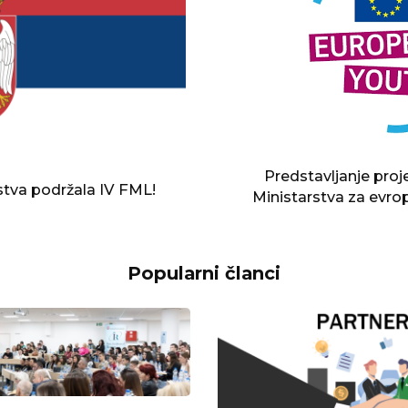
Predstavljanje pro
rstva podržala IV FML!
Ministarstva za evro
Popularni članci