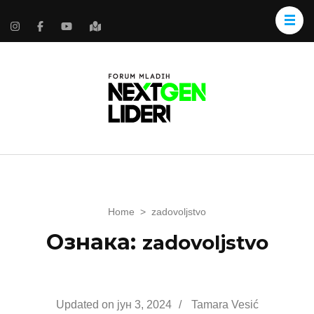
Home
>
zadovoljstvo
Ознака:
zadovoljstvo
Updated on
јун 3, 2024
/
Tamara Vesić