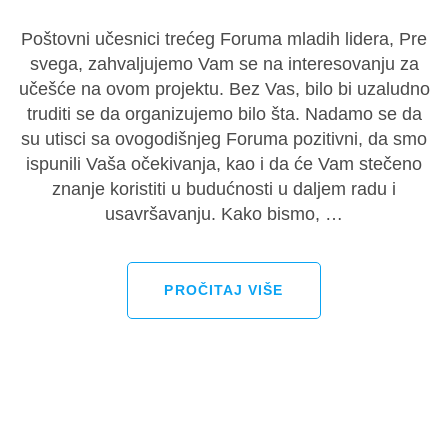
Poštovni učesnici trećeg Foruma mladih lidera, Pre
svega, zahvaljujemo Vam se na interesovanju za
učešće na ovom projektu. Bez Vas, bilo bi uzaludno
truditi se da organizujemo bilo šta. Nadamo se da
su utisci sa ovogodišnjeg Foruma pozitivni, da smo
ispunili Vaša očekivanja, kao i da će Vam stečeno
znanje koristiti u budućnosti u daljem radu i
usavršavanju. Kako bismo, …
PROČITAJ VIŠE