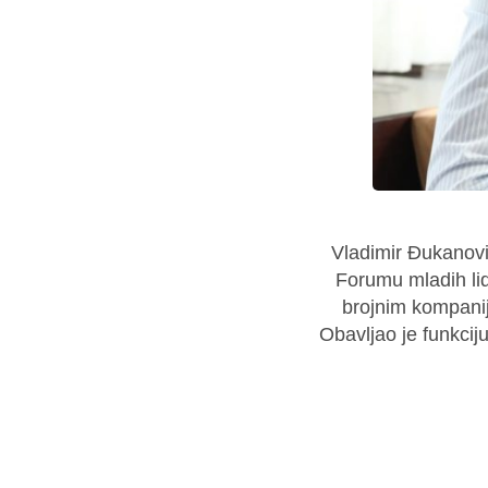
Vladimir Đukanović
Forumu mladih lide
brojnim kompanij
Obavljao je funkci