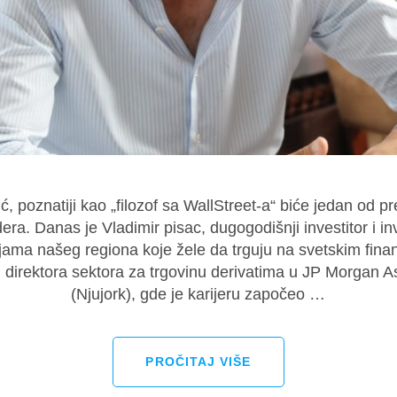
, poznatiji kao „filozof sa WallStreet-a“ biće jedan od 
ra. Danas je Vladimir pisac, dugogodišnji investitor i in
ama našeg regiona koje žele da trguju na svetskim finans
ju direktora sektora za trgovinu derivatima u JP Morgan
(Njujork), gde je karijeru započeo …
PROČITAJ VIŠE