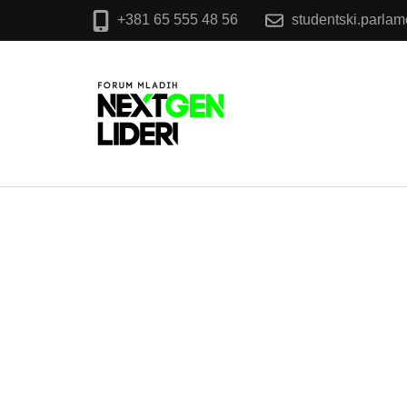
+381 65 555 48 56
studentski.parla