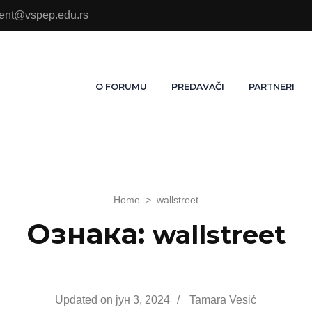
ment@vspep.edu.rs
O FORUMU
PREDAVAČI
PARTNERI
Home
>
wallstreet
Ознака:
wallstreet
Updated on
јун 3, 2024
/
Tamara Vesić