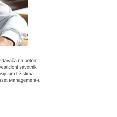
predavača na petom
vesticioni savetnik
ijskim tržištima.
 Asset Management-u