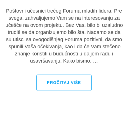
Poštovni učesnici trećeg Foruma mladih lidera, Pre
svega, zahvaljujemo Vam se na interesovanju za
učešće na ovom projektu. Bez Vas, bilo bi uzaludno
truditi se da organizujemo bilo šta. Nadamo se da
su utisci sa ovogodišnjeg Foruma pozitivni, da smo
ispunili Vaša očekivanja, kao i da će Vam stečeno
znanje koristiti u budućnosti u daljem radu i
usavršavanju. Kako bismo, …
PROČITAJ VIŠE