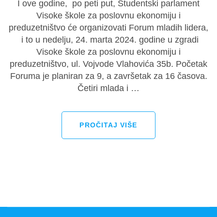
I ove godine, po peti put, Studentski parlament
Visoke škole za poslovnu ekonomiju i
preduzetništvo će organizovati Forum mladih lidera,
i to u nedelju, 24. marta 2024. godine u zgradi
Visoke škole za poslovnu ekonomiju i
preduzetništvo, ul. Vojvode Vlahovića 35b. Početak
Foruma je planiran za 9, a završetak za 16 časova.
Četiri mlada i …
PROČITAJ VIŠE