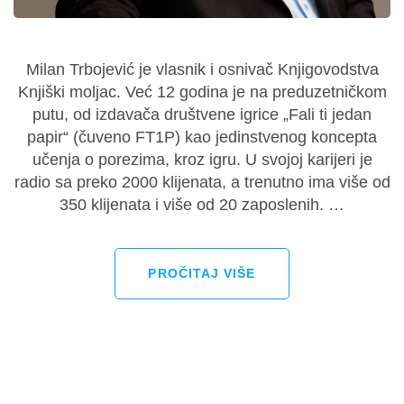
Milan Trbojević je vlasnik i osnivač Knjigovodstva
Knjiški moljac. Već 12 godina je na preduzetničkom
putu, od izdavača društvene igrice „Fali ti jedan
papir“ (čuveno FT1P) kao jedinstvenog koncepta
učenja o porezima, kroz igru. U svojoj karijeri je
radio sa preko 2000 klijenata, a trenutno ima više od
350 klijenata i više od 20 zaposlenih. …
PROČITAJ VIŠE