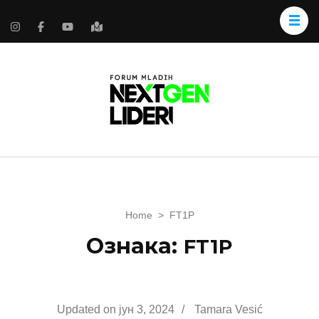
Home
>
FT1P
Ознака:
FT1P
Updated on
јун 3, 2024
/
Tamara Vesić