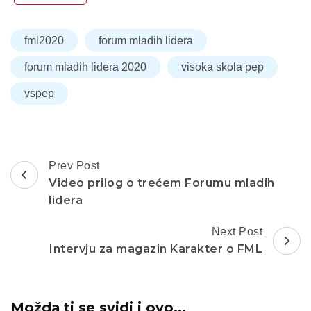
fml2020
forum mladih lidera
forum mladih lidera 2020
visoka skola pep
vspep
Post
Prev Post
Navigation
Video prilog o trećem Forumu mladih
lidera
Next Post
Intervju za magazin Karakter o FML
Možda ti se svidi i ovo...