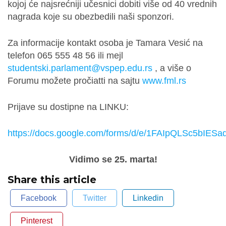
kojoj će najsrećniji učesnici dobiti više od 40 vrednih
nagrada koje su obezbedili naši sponzori.
Za informacije kontakt osoba je Tamara Vesić na
telefon 065 555 48 56 ili mejl
studentski.parlament@vspep.edu.rs
, a više o
Forumu možete pročiatti na sajtu
www.fml.rs
Prijave su dostipne na LINKU:
https://docs.google.com/forms/d/e/1FAIpQLSc5
Vidimo se 25. marta!
Share this article
Facebook
Twitter
Linkedin
Pinterest