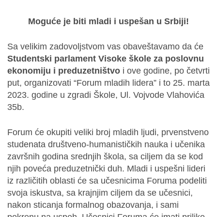
Moguće je biti mladi i uspešan u Srbiji!
Sa velikim zadovoljstvom vas obaveštavamo da će
Studentski parlament Visoke škole za poslovnu
ekonomiju i preduzetništvo
i ove godine, po četvrti
put, organizovati “Forum mladih lidera” i to 25. marta
2023. godine u zgradi Škole, Ul. Vojvode Vlahovića
35b.
Forum će okupiti veliki broj mladih ljudi, prvenstveno
studenata društveno-humanističkih nauka i učenika
završnih godina srednjih škola, sa ciljem da se kod
njih poveća preduzetnički duh. Mladi i uspešni lideri
iz različitih oblasti će sa učesnicima Foruma podeliti
svoja iskustva, sa krajnjim ciljem da se učesnici,
nakon sticanja formalnog obazovanja, i sami
pokrenu na uspeh. Učesnici Foruma će imati prilike