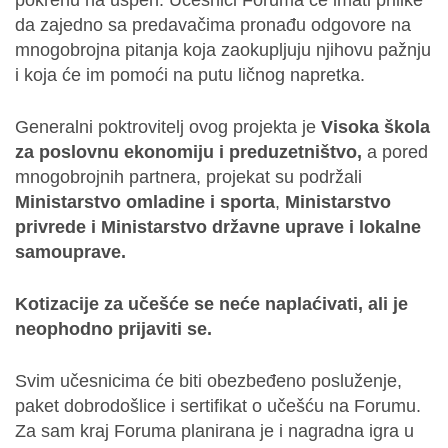
da zajedno sa predavačima pronađu odgovore na
mnogobrojna pitanja koja zaokupljuju njihovu pažnju
i koja će im pomoći na putu ličnog napretka.
Generalni poktrovitelj ovog projekta je
Visoka škola
za poslovnu ekonomiju i preduzetništvo,
a pored
mnogobrojnih partnera, projekat su podržali
Ministarstvo omladine i sporta
,
Ministarstvo
privrede i Ministarstvo državne uprave i lokalne
samouprave.
Kotizacije za učešće se neće naplaćivati, ali je
neophodno prijaviti se.
Svim učesnicima će biti obezbeđeno posluženje,
paket dobrodošlice i sertifikat o učešću na Forumu.
Za sam kraj Foruma planirana je i nagradna igra u