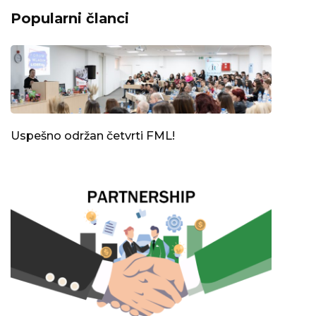
Popularni članci
Uspešno održan četvrti FML!