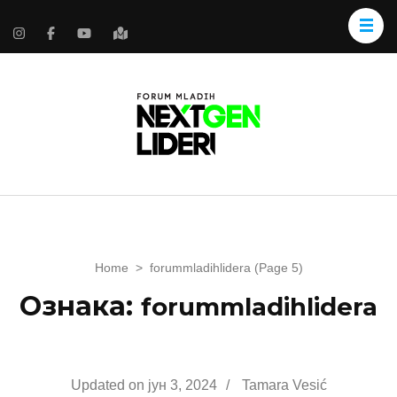
Home
>
forummladihlidera
(Page 5)
Ознака:
forummladihlidera
Updated on
јун 3, 2024
/
Tamara Vesić