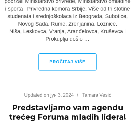
podržali Ministarstvo privrede, Ministarstvo omladine
i sporta i Privredna komora Srbije. Više od tri stotine
studenata i srednjoškolaca iz Beograda, Subotice,
Novog Sada, Rume, Zrenjanina, Loznice,
Niša, Leskovca, Vranja, Aranđelovca, Kruševca i
Prokuplja došlo …
PROČITAJ VIŠE
Updated on
јун 3, 2024
/
Tamara Vesić
Predstavljamo vam agendu
trećeg Foruma mladih lidera!