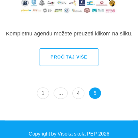
Kompletnu agendu možete preuzeti klikom na sliku.
PROČITAJ VIŠE
Пагинација
Page
Page
Page
1
…
4
5
чланака
Copyright by Visoka skola PEP 2026