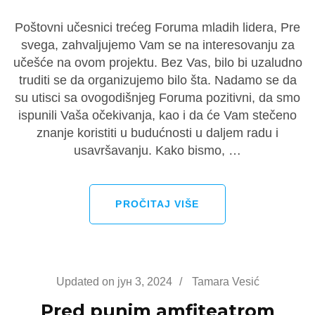
Poštovni učesnici trećeg Foruma mladih lidera, Pre
svega, zahvaljujemo Vam se na interesovanju za
učešće na ovom projektu. Bez Vas, bilo bi uzaludno
truditi se da organizujemo bilo šta. Nadamo se da
su utisci sa ovogodišnjeg Foruma pozitivni, da smo
ispunili Vaša očekivanja, kao i da će Vam stečeno
znanje koristiti u budućnosti u daljem radu i
usavršavanju. Kako bismo, …
PROČITAJ VIŠE
Updated on
јун 3, 2024
/
Tamara Vesić
Pred punim amfiteatrom